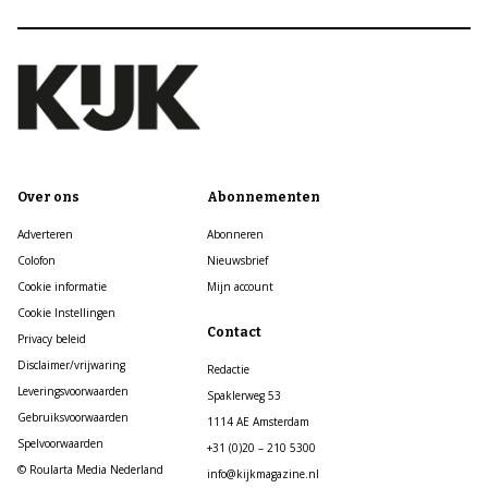
Over ons
Abonnementen
Adverteren
Abonneren
Colofon
Nieuwsbrief
Cookie informatie
Mijn account
Cookie Instellingen
Contact
Privacy beleid
Disclaimer/vrijwaring
Redactie
Leveringsvoorwaarden
Spaklerweg 53
Gebruiksvoorwaarden
1114 AE Amsterdam
Spelvoorwaarden
+31 (0)20 – 210 5300
© Roularta Media Nederland
info@kijkmagazine.nl