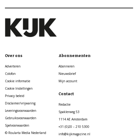
Over ons
Abonnementen
Adverteren
Abonneren
Colofon
Nieuwsbrief
Cookie informatie
Mijn account
Cookie Instellingen
Contact
Privacy beleid
Disclaimer/vrijwaring
Redactie
Leveringsvoorwaarden
Spaklerweg 53
Gebruiksvoorwaarden
1114 AE Amsterdam
Spelvoorwaarden
+31 (0)20 – 210 5300
© Roularta Media Nederland
info@kijkmagazine.nl