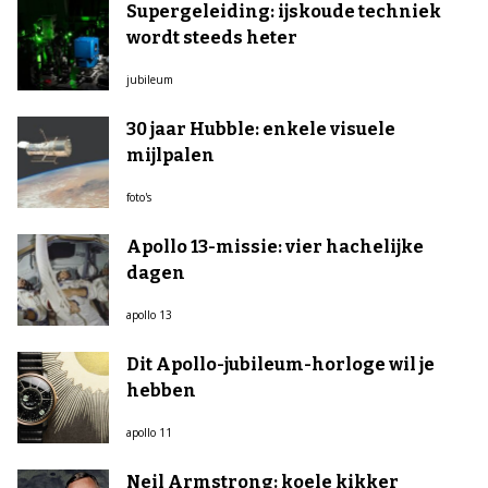
Supergeleiding: ijskoude techniek
wordt steeds heter
jubileum
30 jaar Hubble: enkele visuele
mijlpalen
foto's
Apollo 13-missie: vier hachelijke
dagen
apollo 13
Dit Apollo-jubileum-horloge wil je
hebben
apollo 11
Neil Armstrong: koele kikker