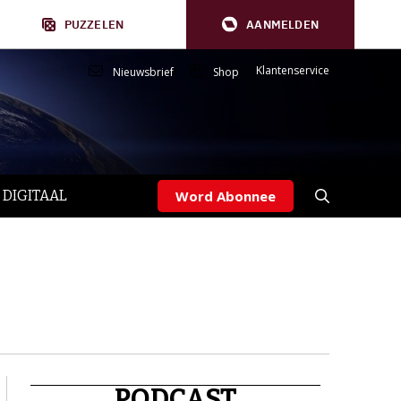
PUZZELEN
AANMELDEN
Klantenservice
Nieuwsbrief
Shop
 DIGITAAL
Word Abonnee
PODCAST