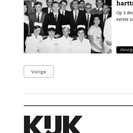
hartt
Op 3 dec
eerste s
chirurg
Vorige