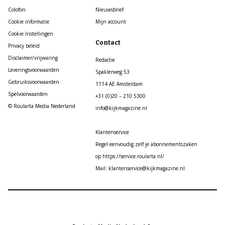
Colofon
Nieuwsbrief
Cookie informatie
Mijn account
Cookie Instellingen
Contact
Privacy beleid
Disclaimer/vrijwaring
Redactie
Leveringsvoorwaarden
Spaklerweg 53
Gebruiksvoorwaarden
1114 AE Amsterdam
Spelvoorwaarden
+31 (0)20 – 210 5300
© Roularta Media Nederland
info@kijkmagazine.nl
Klantenservice
Regel eenvoudig zelf je abonnementszaken
op https://service.roularta.nl/
Mail: klantenservice@kijkmagazine.nl