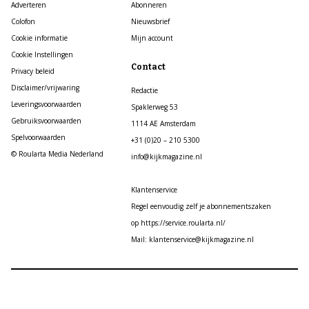
Adverteren
Abonneren
Colofon
Nieuwsbrief
Cookie informatie
Mijn account
Cookie Instellingen
Contact
Privacy beleid
Disclaimer/vrijwaring
Redactie
Leveringsvoorwaarden
Spaklerweg 53
Gebruiksvoorwaarden
1114 AE Amsterdam
Spelvoorwaarden
+31 (0)20 – 210 5300
© Roularta Media Nederland
info@kijkmagazine.nl
Klantenservice
Regel eenvoudig zelf je abonnementszaken
op https://service.roularta.nl/
Mail: klantenservice@kijkmagazine.nl