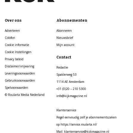
Over ons
Abonnementen
Adverteren
Abonneren
Colofon
Nieuwsbrief
Cookie informatie
Mijn account
Cookie Instellingen
Contact
Privacy beleid
Disclaimer/vrijwaring
Redactie
Leveringsvoorwaarden
Spaklerweg 53
Gebruiksvoorwaarden
1114 AE Amsterdam
Spelvoorwaarden
+31 (0)20 – 210 5300
© Roularta Media Nederland
info@kijkmagazine.nl
Klantenservice
Regel eenvoudig zelf je abonnementszaken
op https://service.roularta.nl/
Mail: klantenservice@kijkmagazine.nl