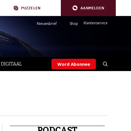
PUZZELEN
AANMELDEN
Klantenservice
Nieuwsbrief
Shop
 DIGITAAL
Word Abonnee
PODCAST