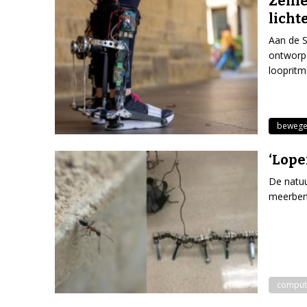
Zelfl
licht
Aan de S
ontworpe
loopritm
beweg
‘Lope
De natuu
meerben
comput