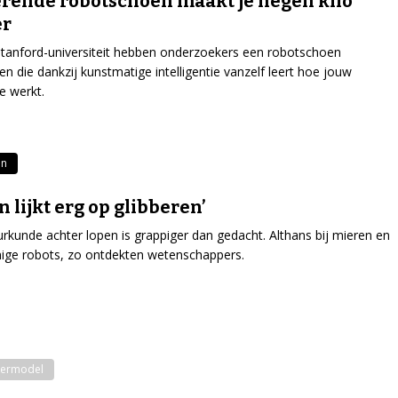
erende robotschoen maakt je negen kilo
er
tanford-universiteit hebben onderzoekers een robotschoen
n die dankzij kunstmatige intelligentie vanzelf leert hoe jouw
e werkt.
en
n lijkt erg op glibberen’
rkunde achter lopen is grappiger dan gedacht. Althans bij mieren en
ige robots, zo ontdekten wetenschappers.
ermodel