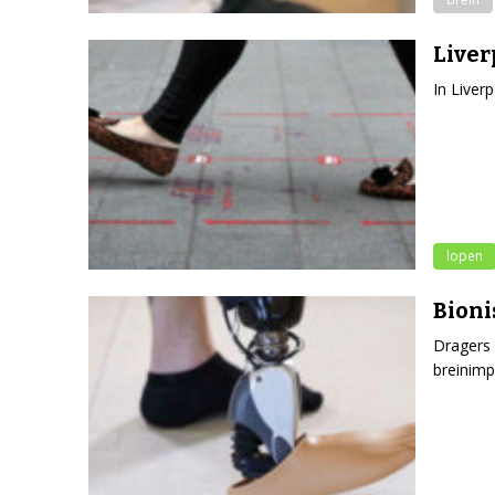
Liver
In Liver
lopen
Bioni
Dragers 
breinimp