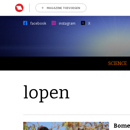
MAGAZINE TOEVOEGEN
facebook
instagram
X
SCIENCE
lopen
Bome