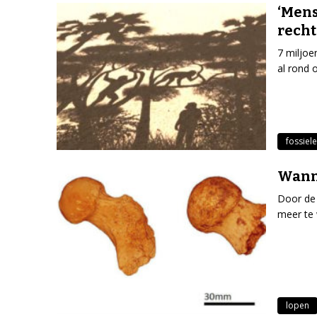
‘Mens
recht
7 miljoe
al rond 
fossiel
Wann
Door de 
meer te 
lopen