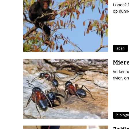
Lopen? D
op dunne
apen
Miere
Verkenne
rivier, 
biologi