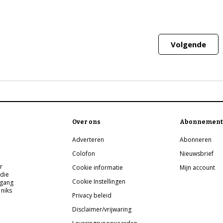
Volgende
Over ons
Abonnement
Adverteren
Abonneren
Colofon
Nieuwsbrief
r
Cookie informatie
Mijn account
 die
Cookie Instellingen
pgang
 niks
Privacy beleid
Disclaimer/vrijwaring