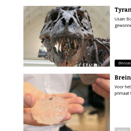
Tyran
Usain Bo
gewonnen
dinosau
Brein
Voor het
primaat 
brein