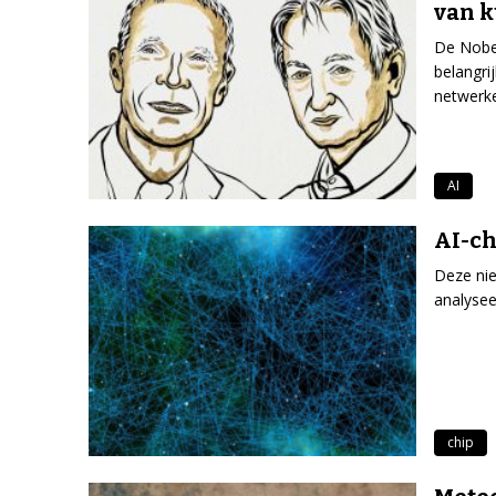
van k
De Nobel
belangri
netwerke
AI
AI-ch
Deze nie
analysee
chip