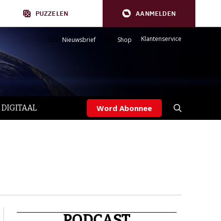
PUZZELEN
AANMELDEN
Klantenservice
Nieuwsbrief
Shop
 DIGITAAL
Word Abonnee
PODCAST