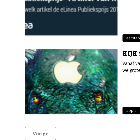
eerste 
KIJK 
Vanaf va
we grote
apple
Vorige