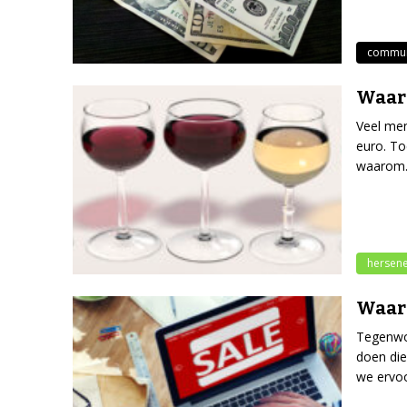
commun
Waaro
Veel men
euro. To
waarom
hersen
Waaro
Tegenwoo
doen die
we ervo