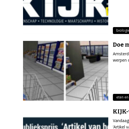
biologi
Doe m
Amsterda
werpen o
eten en
KIJK-
Vandaag 
‘Artikel 