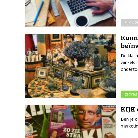
KIJK 4-
Kunne
beïn
De klach
winkels 
onderzo
gedrag
KIJK 
Ben je o
marketin