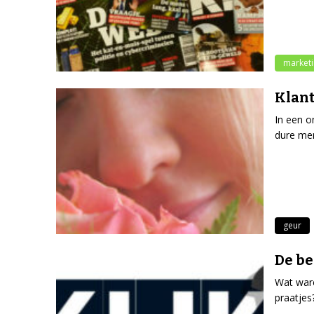
market
Klant
In een o
dure me
geur
De be
Wat ware
praatjes