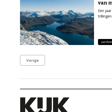
van m
Een jaar
trilling
aardver
Vorige