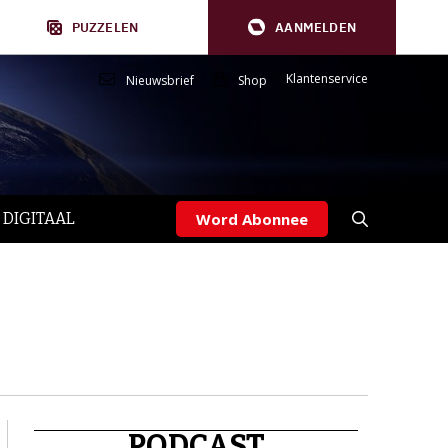
PUZZELEN
AANMELDEN
Klantenservice
Nieuwsbrief
Shop
 DIGITAAL
Word Abonnee
PODCAST