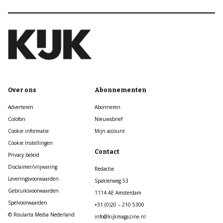
Over ons
Abonnementen
Adverteren
Abonneren
Colofon
Nieuwsbrief
Cookie informatie
Mijn account
Cookie Instellingen
Contact
Privacy beleid
Disclaimer/vrijwaring
Redactie
Leveringsvoorwaarden
Spaklerweg 53
Gebruiksvoorwaarden
1114 AE Amsterdam
Spelvoorwaarden
+31 (0)20 – 210 5300
© Roularta Media Nederland
info@kijkmagazine.nl