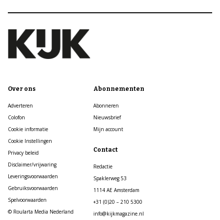
Over ons
Abonnementen
Adverteren
Abonneren
Colofon
Nieuwsbrief
Cookie informatie
Mijn account
Cookie Instellingen
Contact
Privacy beleid
Disclaimer/vrijwaring
Redactie
Leveringsvoorwaarden
Spaklerweg 53
Gebruiksvoorwaarden
1114 AE Amsterdam
Spelvoorwaarden
+31 (0)20 – 210 5300
© Roularta Media Nederland
info@kijkmagazine.nl