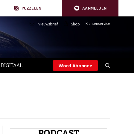
PUZZELEN
AANMELDEN
Klantenservice
Nieuwsbrief
Shop
 DIGITAAL
Word Abonnee
PODCAST