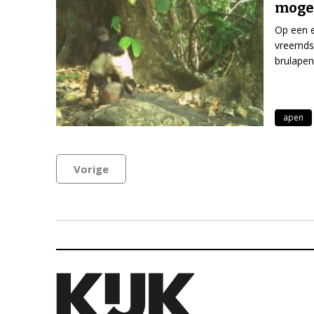
mogel
Op een e
vreemds:
brulapen
apen
Vorige