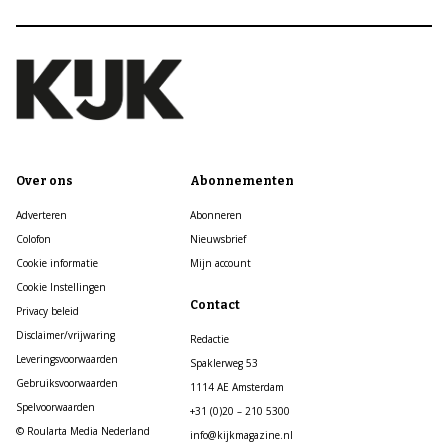
Over ons
Abonnementen
Adverteren
Abonneren
Colofon
Nieuwsbrief
Cookie informatie
Mijn account
Cookie Instellingen
Contact
Privacy beleid
Disclaimer/vrijwaring
Redactie
Leveringsvoorwaarden
Spaklerweg 53
Gebruiksvoorwaarden
1114 AE Amsterdam
Spelvoorwaarden
+31 (0)20 – 210 5300
© Roularta Media Nederland
info@kijkmagazine.nl