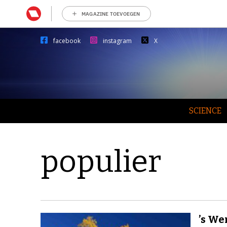
MAGAZINE TOEVOEGEN
facebook
instagram
X
SCIENCE
populier
’s We