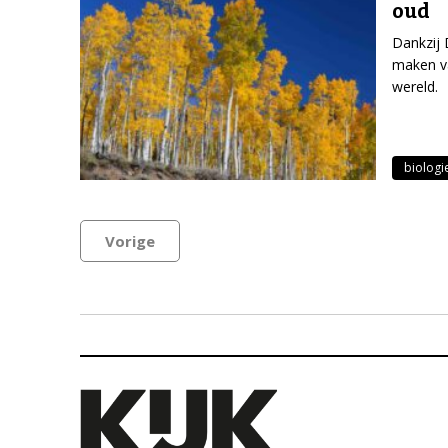
oud
Dankzij
maken va
wereld.
biologi
Vorige