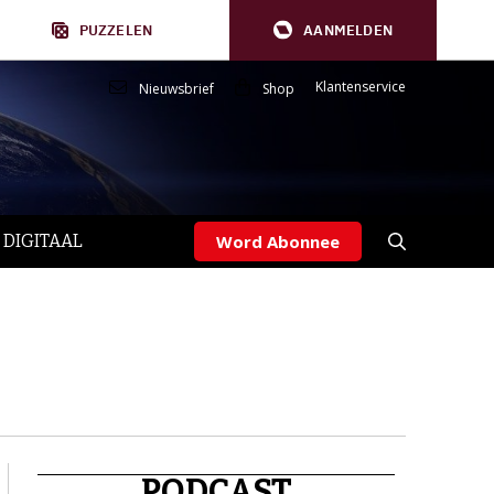
PUZZELEN
AANMELDEN
Klantenservice
Nieuwsbrief
Shop
 DIGITAAL
Word Abonnee
PODCAST