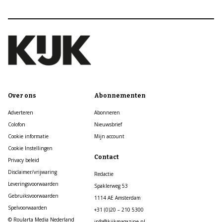
Over ons
Abonnementen
Adverteren
Abonneren
Colofon
Nieuwsbrief
Cookie informatie
Mijn account
Cookie Instellingen
Contact
Privacy beleid
Disclaimer/vrijwaring
Redactie
Leveringsvoorwaarden
Spaklerweg 53
Gebruiksvoorwaarden
1114 AE Amsterdam
Spelvoorwaarden
+31 (0)20 – 210 5300
© Roularta Media Nederland
info@kijkmagazine.nl