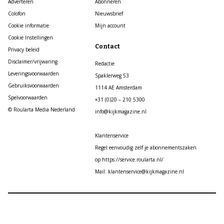
Adverteren
Abonneren
Colofon
Nieuwsbrief
Cookie informatie
Mijn account
Cookie Instellingen
Contact
Privacy beleid
Disclaimer/vrijwaring
Redactie
Leveringsvoorwaarden
Spaklerweg 53
Gebruiksvoorwaarden
1114 AE Amsterdam
Spelvoorwaarden
+31 (0)20 – 210 5300
© Roularta Media Nederland
info@kijkmagazine.nl
Klantenservice
Regel eenvoudig zelf je abonnementszaken
op https://service.roularta.nl/
Mail: klantenservice@kijkmagazine.nl