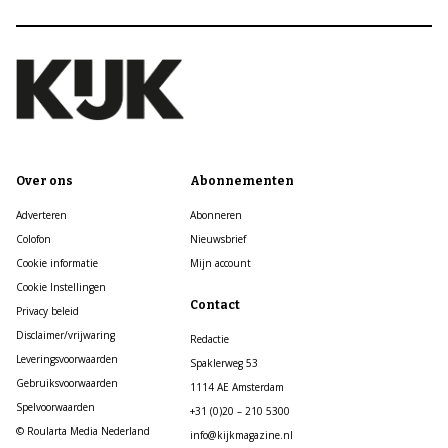
Over ons
Abonnementen
Adverteren
Abonneren
Colofon
Nieuwsbrief
Cookie informatie
Mijn account
Cookie Instellingen
Contact
Privacy beleid
Disclaimer/vrijwaring
Redactie
Leveringsvoorwaarden
Spaklerweg 53
Gebruiksvoorwaarden
1114 AE Amsterdam
Spelvoorwaarden
+31 (0)20 – 210 5300
© Roularta Media Nederland
info@kijkmagazine.nl