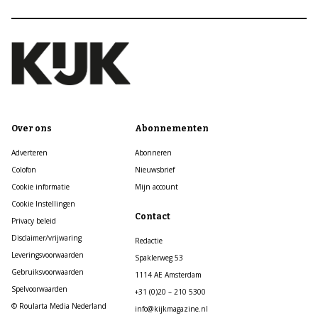
Over ons
Abonnementen
Adverteren
Abonneren
Colofon
Nieuwsbrief
Cookie informatie
Mijn account
Cookie Instellingen
Contact
Privacy beleid
Disclaimer/vrijwaring
Redactie
Leveringsvoorwaarden
Spaklerweg 53
Gebruiksvoorwaarden
1114 AE Amsterdam
Spelvoorwaarden
+31 (0)20 – 210 5300
© Roularta Media Nederland
info@kijkmagazine.nl