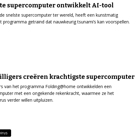
te supercomputer ontwikkelt AI-tool
de snelste supercomputer ter wereld, heeft een kunstmatig
ent programma getraind dat nauwkeurig tsunami’s kan voorspellen.
illigers creëren krachtigste supercomputer
rs van het programma Folding@home ontwikkelden een
mputer met een ongekende rekenkracht, waarmee ze het
us verder willen uitpluizen.
irus