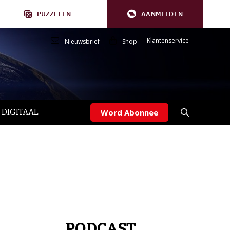
PUZZELEN
AANMELDEN
Klantenservice
Nieuwsbrief
Shop
 DIGITAAL
Word Abonnee
PODCAST