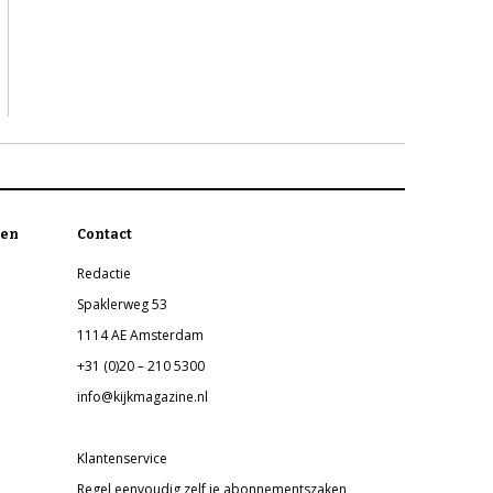
en
Contact
Redactie
Spaklerweg 53
1114 AE Amsterdam
+31 (0)20 – 210 5300
info@kijkmagazine.nl
Klantenservice
Regel eenvoudig zelf je abonnementszaken