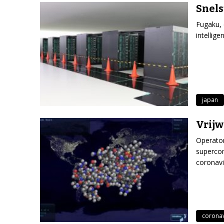
Snels
Fugaku, 
intellig
japan
Vrijw
Operato
superco
coronavir
coronav