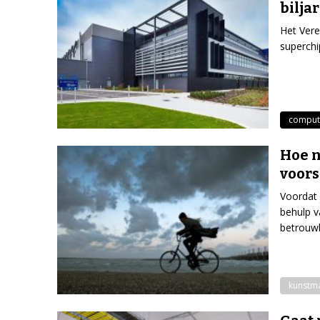
bilja
Het Vere
superchi
comput
Hoe 
voors
Voordat 
behulp v
betrouw
kunstmat