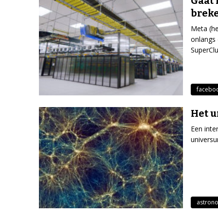
Gaat 
brek
Meta (he
onlangs
SuperClu
facebo
Het u
Een inte
universu
astron