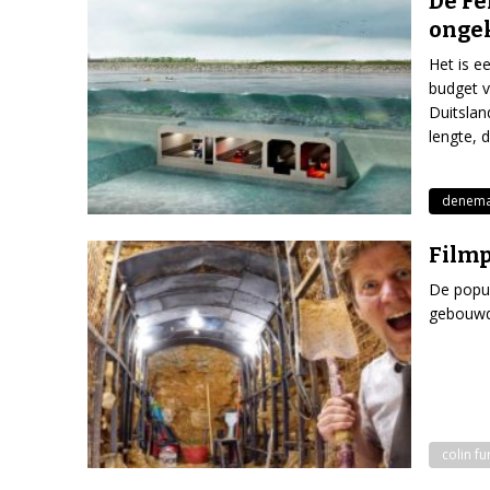
De Fe
onge
Het is e
budget v
Duitslan
lengte, 
denema
Filmp
De popul
gebouwd 
colin fu