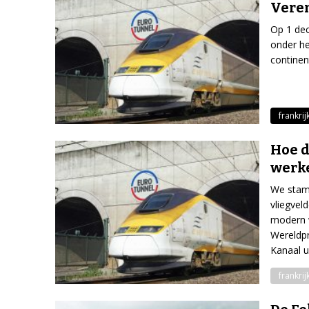
Veren
Op 1 de
onder he
continen
frankrij
Hoe d
werke
We stamp
vliegvel
modern w
Wereldp
Kanaal 
frankrij