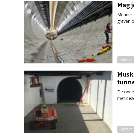
Mag j
Meneer M
graven o
elon m
Musk 
tunn
De onder
met deze 
elon m