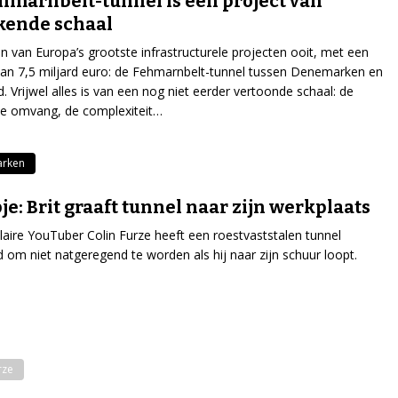
hmarnbelt-tunnel is een project van
kende schaal
en van Europa’s grootste infrastructurele projecten ooit, met een
an 7,5 miljard euro: de Fehmarnbelt-tunnel tussen Denemarken en
d. Vrijwel alles is van een nog niet eerder vertoonde schaal: de
de omvang, de complexiteit…
rken
je: Brit graaft tunnel naar zijn werkplaats
aire YouTuber Colin Furze heeft een roestvaststalen tunnel
om niet natgeregend te worden als hij naar zijn schuur loopt.
rze