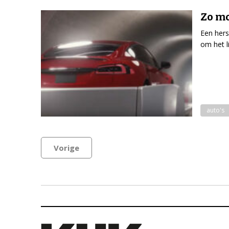
Zo mo
Een hers
om het l
auto's
Vorige