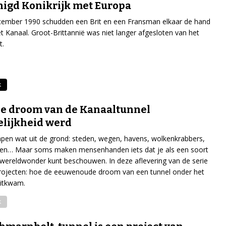
igd Konikrijk met Europa
cember 1990 schudden een Brit en een Fransman elkaar de hand
t Kanaal. Groot-Brittannië was niet langer afgesloten van het
t.
k
e droom van de Kanaaltunnel
lijkheid werd
en wat uit de grond: steden, wegen, havens, wolkenkrabbers,
den… Maar soms maken mensenhanden iets dat je als een soort
ereldwonder kunt beschouwen. In deze aflevering van de serie
rojecten: hoe de eeuwenoude droom van een tunnel onder het
uitkwam.
k