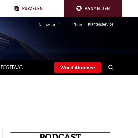
PUZZELEN
AANMELDEN
Klantenservice
Nieuwsbrief
Shop
 DIGITAAL
Word Abonnee
PODCAST