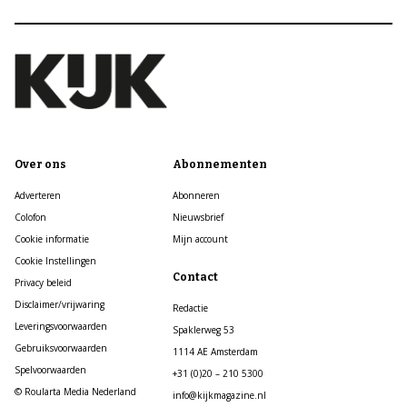
Over ons
Abonnementen
Adverteren
Abonneren
Colofon
Nieuwsbrief
Cookie informatie
Mijn account
Cookie Instellingen
Contact
Privacy beleid
Disclaimer/vrijwaring
Redactie
Leveringsvoorwaarden
Spaklerweg 53
Gebruiksvoorwaarden
1114 AE Amsterdam
Spelvoorwaarden
+31 (0)20 – 210 5300
© Roularta Media Nederland
info@kijkmagazine.nl