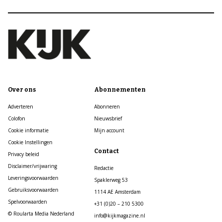
Over ons
Abonnementen
Adverteren
Abonneren
Colofon
Nieuwsbrief
Cookie informatie
Mijn account
Cookie Instellingen
Contact
Privacy beleid
Disclaimer/vrijwaring
Redactie
Leveringsvoorwaarden
Spaklerweg 53
Gebruiksvoorwaarden
1114 AE Amsterdam
Spelvoorwaarden
+31 (0)20 – 210 5300
© Roularta Media Nederland
info@kijkmagazine.nl