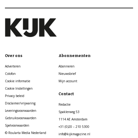
Over ons
Abonnementen
Adverteren
Abonneren
Colofon
Nieuwsbrief
Cookie informatie
Mijn account
Cookie Instellingen
Contact
Privacy beleid
Disclaimer/vrijwaring
Redactie
Leveringsvoorwaarden
Spaklerweg 53
Gebruiksvoorwaarden
1114 AE Amsterdam
Spelvoorwaarden
+31 (0)20 – 210 5300
© Roularta Media Nederland
info@kijkmagazine.nl