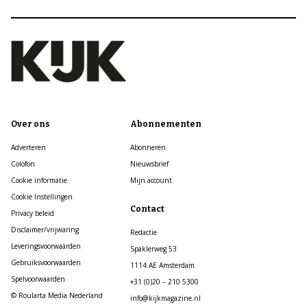
Over ons
Abonnementen
Adverteren
Abonneren
Colofon
Nieuwsbrief
Cookie informatie
Mijn account
Cookie Instellingen
Contact
Privacy beleid
Disclaimer/vrijwaring
Redactie
Leveringsvoorwaarden
Spaklerweg 53
Gebruiksvoorwaarden
1114 AE Amsterdam
Spelvoorwaarden
+31 (0)20 – 210 5300
© Roularta Media Nederland
info@kijkmagazine.nl