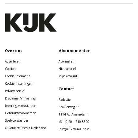
Over ons
Abonnementen
Adverteren
Abonneren
Colofon
Nieuwsbrief
Cookie informatie
Mijn account
Cookie Instellingen
Contact
Privacy beleid
Disclaimer/vrijwaring
Redactie
Leveringsvoorwaarden
Spaklerweg 53
Gebruiksvoorwaarden
1114 AE Amsterdam
Spelvoorwaarden
+31 (0)20 – 210 5300
© Roularta Media Nederland
info@kijkmagazine.nl