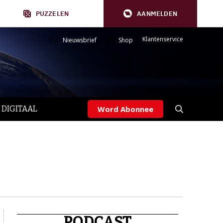
PUZZELEN
AANMELDEN
Klantenservice
Nieuwsbrief
Shop
 DIGITAAL
Word Abonnee
PODCAST