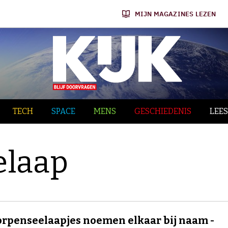
MIJN MAGAZINES LEZEN
TECH
SPACE
MENS
GESCHIEDENIS
LEES
elaap
rpenseelaapjes noemen elkaar bij naam -