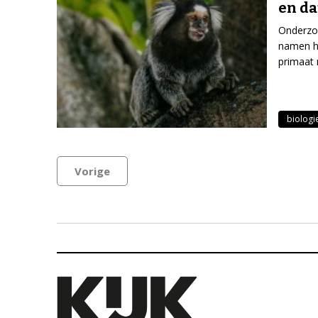
en da
Onderzoe
namen h
primaat
biologi
Vorige