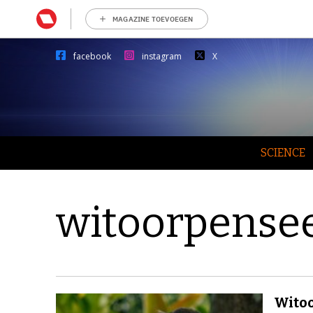
MAGAZINE TOEVOEGEN
facebook
instagram
X
SCIENCE
witoorpense
Witoo