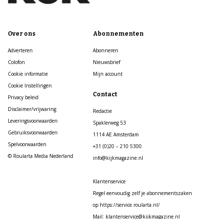
Over ons
Abonnementen
Adverteren
Abonneren
Colofon
Nieuwsbrief
Cookie informatie
Mijn account
Cookie Instellingen
Contact
Privacy beleid
Disclaimer/vrijwaring
Redactie
Leveringsvoorwaarden
Spaklerweg 53
Gebruiksvoorwaarden
1114 AE Amsterdam
Spelvoorwaarden
+31 (0)20 – 210 5300
© Roularta Media Nederland
info@kijkmagazine.nl
Klantenservice
Regel eenvoudig zelf je abonnementszaken
op https://service.roularta.nl/
Mail: klantenservice@kijkmagazine.nl