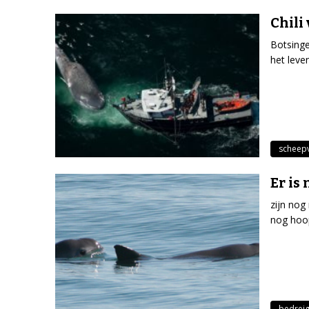
Chili
Botsinge
het leve
scheep
Er is
zijn nog
nog hoop
bedreig