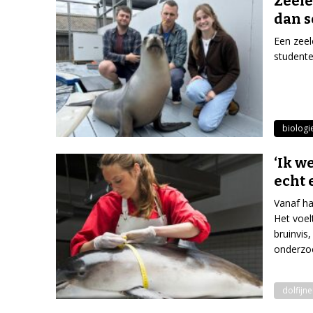
Zeele
dan 
Een zee
studente
biologi
‘Ik w
echt 
Vanaf ha
Het voel
bruinvis
onderzoek
dolfijn