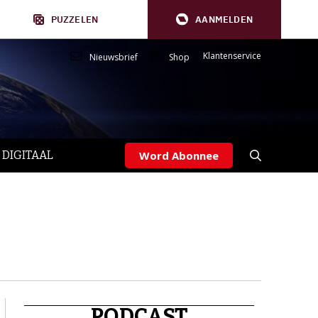
PUZZELEN
AANMELDEN
Klantenservice
Nieuwsbrief
Shop
 DIGITAAL
Word Abonnee
PODCAST