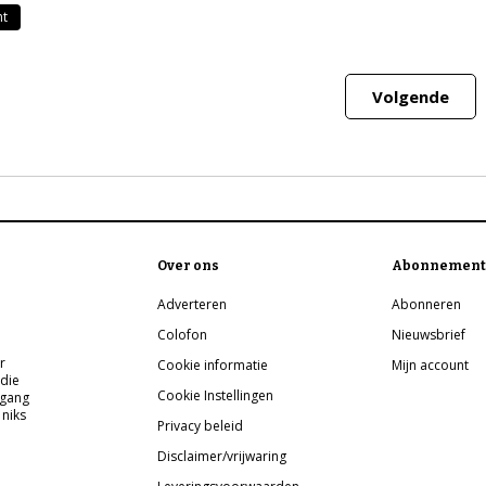
ht
Volgende
Over ons
Abonnement
Adverteren
Abonneren
Colofon
Nieuwsbrief
r
Cookie informatie
Mijn account
 die
Cookie Instellingen
pgang
 niks
Privacy beleid
Disclaimer/vrijwaring