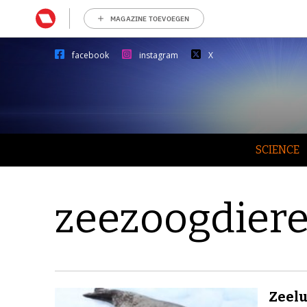
MAGAZINE TOEVOEGEN
facebook
instagram
X
SCIENCE
zeezoogdier
Zeelu