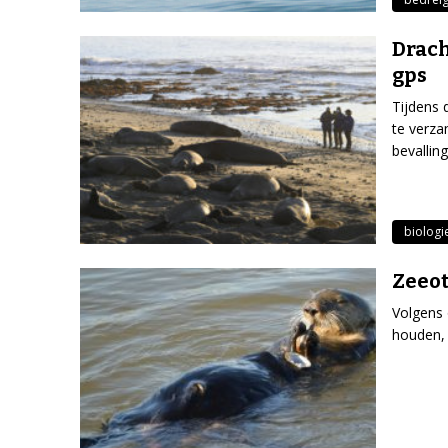
Drach
gps
Tijdens 
te verza
bevalli
biologi
Zeeot
Volgens 
houden, 