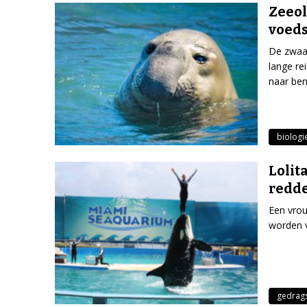
Zeeol
voeds
De zwaar
lange re
naar be
biologi
Lolit
redd
Een vrou
worden v
gedrags