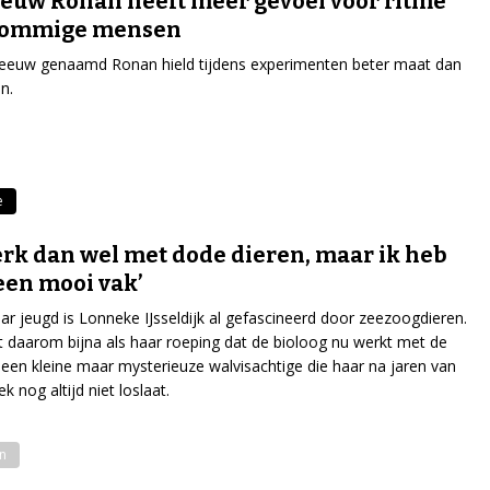
euw Ronan heeft meer gevoel voor ritme
sommige mensen
leeuw genaamd Ronan hield tijdens experimenten beter maat dan
n.
e
erk dan wel met dode dieren, maar ik heb
een mooi vak’
ar jeugd is Lonneke IJsseldijk al gefascineerd door zeezoogdieren.
t daarom bijna als haar roeping dat de bioloog nu werkt met de
, een kleine maar mysterieuze walvisachtige die haar na jaren van
 nog altijd niet loslaat.
en