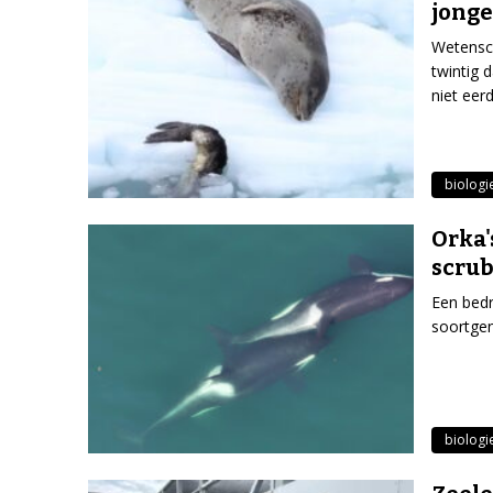
jong
Wetensc
twintig 
niet eer
biologi
Orka'
scru
Een bedr
soortgen
biologi