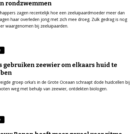
en rondzwemmen
happers zagen recentelijk hoe een zeeluipaardmoeder meer dan
dagen haar overleden jong met zich mee droeg. Zulk gedrag is nog
der waargenomen bij zeeluipaarden.
e
s gebruiken zeewier om elkaars huid te
bben
eigde groep orka’s in de Grote Oceaan schraapt dode huidcellen bij
oten weg met behulp van zeewier, ontdekten biologen.
e