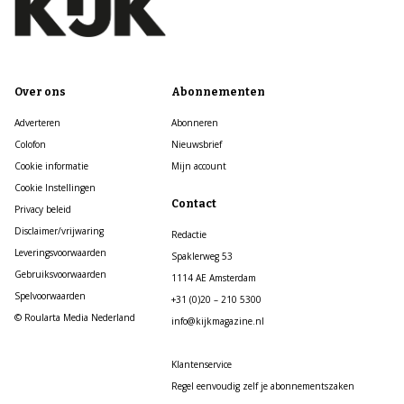
Over ons
Abonnementen
Adverteren
Abonneren
Colofon
Nieuwsbrief
Cookie informatie
Mijn account
Cookie Instellingen
Contact
Privacy beleid
Disclaimer/vrijwaring
Redactie
Leveringsvoorwaarden
Spaklerweg 53
Gebruiksvoorwaarden
1114 AE Amsterdam
Spelvoorwaarden
+31 (0)20 – 210 5300
© Roularta Media Nederland
info@kijkmagazine.nl
Klantenservice
Regel eenvoudig zelf je abonnementszaken