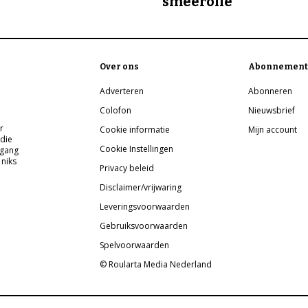
smeerolie
Over ons
Abonnement
Adverteren
Abonneren
Colofon
Nieuwsbrief
r
Cookie informatie
Mijn account
 die
Cookie Instellingen
pgang
 niks
Privacy beleid
Disclaimer/vrijwaring
Leveringsvoorwaarden
Gebruiksvoorwaarden
Spelvoorwaarden
© Roularta Media Nederland