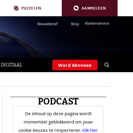
PUZZELEN
AANMELDEN
Klantenservice
Nieuwsbrief
Shop
 DIGITAAL
Word Abonnee
PODCAST
De inhoud op deze pagina wordt
momenteel geblokkeerd om jouw
cookie-keuzes te respecteren.
Klik hier