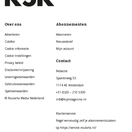
Over ons
Abonnementen
Adverteren
Abonneren
Colofon
Nieuwsbrief
Cookie informatie
Mijn account
Cookie Instellingen
Contact
Privacy beleid
Disclaimer/vrijwaring
Redactie
Leveringsvoorwaarden
Spaklerweg 53
Gebruiksvoorwaarden
1114 AE Amsterdam
Spelvoorwaarden
+31 (0)20 – 210 5300
© Roularta Media Nederland
info@kijkmagazine.nl
Klantenservice
Regel eenvoudig zelf je abonnementszaken
op https://service.roularta.nl/