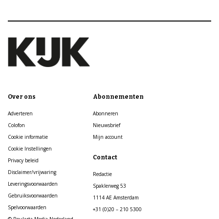
Over ons
Abonnementen
Adverteren
Abonneren
Colofon
Nieuwsbrief
Cookie informatie
Mijn account
Cookie Instellingen
Contact
Privacy beleid
Disclaimer/vrijwaring
Redactie
Leveringsvoorwaarden
Spaklerweg 53
Gebruiksvoorwaarden
1114 AE Amsterdam
Spelvoorwaarden
+31 (0)20 – 210 5300