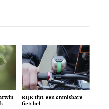
Darwin
KIJK tipt: een onmisbare
jk
fietsbel