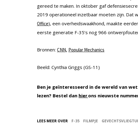
gereed te maken. In oktober gaf defensiesecret
2019 operationeel inzetbaar moeten zijn. Dat w
), een overheidswaakhond, maakte eerder 
Office
eerste generatie F-35’s nog 966 ontwerpfouten
Bronnen:
CNN,
Popular Mechanics
Beeld: Cynthia Griggs (GS-11)
Ben je geïnteresseerd in de wereld van wet
lezen? Bestel dan
ons nieuwste numme
hier
LEES MEER OVER
F-35
FILMPJE
GEVECHTSVLIEGTU