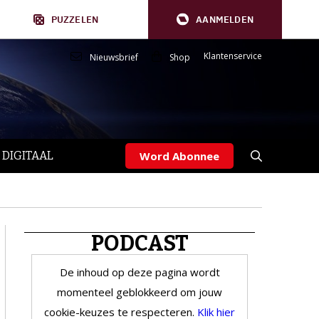
PUZZELEN
AANMELDEN
Klantenservice
Nieuwsbrief
Shop
 DIGITAAL
Word Abonnee
PODCAST
De inhoud op deze pagina wordt
momenteel geblokkeerd om jouw
cookie-keuzes te respecteren.
Klik hier