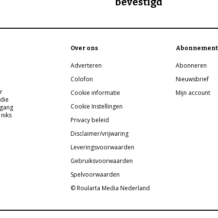
bevestigd
Over ons
Abonnement
Adverteren
Abonneren
Colofon
Nieuwsbrief
r
Cookie informatie
Mijn account
 die
Cookie Instellingen
pgang
 niks
Privacy beleid
Disclaimer/vrijwaring
Leveringsvoorwaarden
Gebruiksvoorwaarden
Spelvoorwaarden
© Roularta Media Nederland