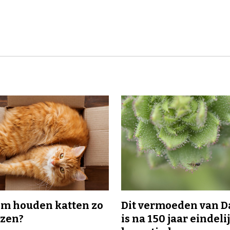
m houden katten zo
Dit vermoeden van 
ozen?
is na 150 jaar eindeli