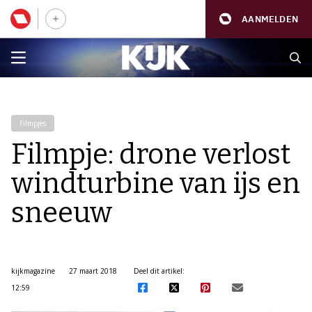
AANMELDEN
Filmpjes
Filmpje: drone verlost
windturbine van ijs en
sneeuw
kijkmagazine
27 maart 2018
Deel dit artikel:
12:59