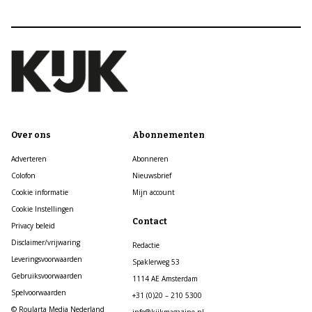
Over ons
Abonnementen
Adverteren
Abonneren
Colofon
Nieuwsbrief
Cookie informatie
Mijn account
Cookie Instellingen
Contact
Privacy beleid
Disclaimer/vrijwaring
Redactie
Leveringsvoorwaarden
Spaklerweg 53
Gebruiksvoorwaarden
1114 AE Amsterdam
Spelvoorwaarden
+31 (0)20 – 210 5300
© Roularta Media Nederland