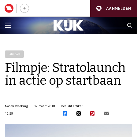
AANMELDEN
Filmpjes
Filmpje: Stratolaunch
in actie op startbaan
Naomi Vreeburg
02 maart 2018
Deel dit artikel:
12:59