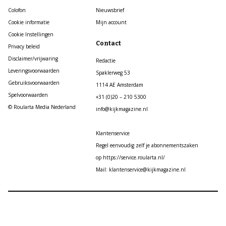
Colofon
Nieuwsbrief
Cookie informatie
Mijn account
Cookie Instellingen
Contact
Privacy beleid
Disclaimer/vrijwaring
Redactie
Leveringsvoorwaarden
Spaklerweg 53
Gebruiksvoorwaarden
1114 AE Amsterdam
Spelvoorwaarden
+31 (0)20 – 210 5300
© Roularta Media Nederland
info@kijkmagazine.nl
Klantenservice
Regel eenvoudig zelf je abonnementszaken
op https://service.roularta.nl/
Mail: klantenservice@kijkmagazine.nl