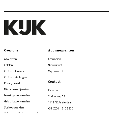
Over ons
Abonnementen
Adverteren
Abonneren
Colofon
Nieuwsbrief
Cookie informatie
Mijn account
Cookie Instellingen
Contact
Privacy beleid
Disclaimer/vrijwaring
Redactie
Leveringsvoorwaarden
Spaklerweg 53
Gebruiksvoorwaarden
1114 AE Amsterdam
Spelvoorwaarden
+31 (0)20 – 210 5300