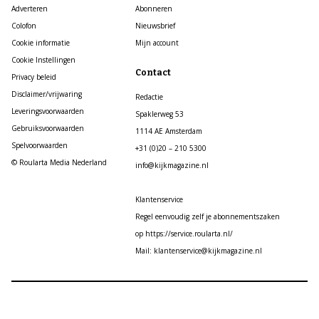
Adverteren
Abonneren
Colofon
Nieuwsbrief
Cookie informatie
Mijn account
Cookie Instellingen
Contact
Privacy beleid
Disclaimer/vrijwaring
Redactie
Leveringsvoorwaarden
Spaklerweg 53
Gebruiksvoorwaarden
1114 AE Amsterdam
Spelvoorwaarden
+31 (0)20 – 210 5300
© Roularta Media Nederland
info@kijkmagazine.nl
Klantenservice
Regel eenvoudig zelf je abonnementszaken
op https://service.roularta.nl/
Mail: klantenservice@kijkmagazine.nl