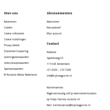
Over ons
Abonnementen
Adverteren
Abonneren
Colofon
Nieuwsbrief
Cookie informatie
Mijn account
Cookie Instellingen
Contact
Privacy beleid
Disclaimer/vrijwaring
Redactie
Leveringsvoorwaarden
Spaklerweg 53
Gebruiksvoorwaarden
1114 AE Amsterdam
Spelvoorwaarden
+31 (0)20 – 210 5300
© Roularta Media Nederland
info@kijkmagazine.nl
Klantenservice
Regel eenvoudig zelf je abonnementszaken
op https://service.roularta.nl/
Mail: klantenservice@kijkmagazine.nl