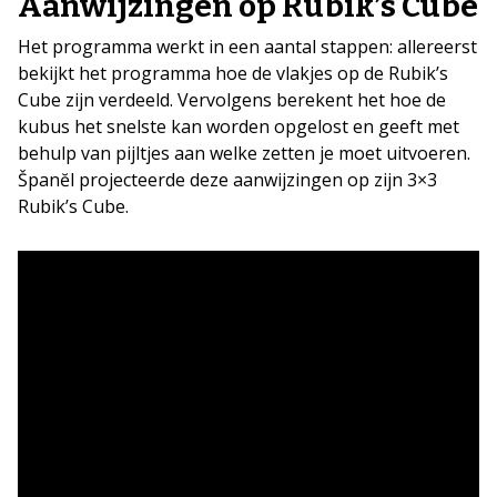
Aanwijzingen op Rubik’s Cube
Het programma werkt in een aantal stappen: allereerst
bekijkt het programma hoe de vlakjes op de Rubik’s
Cube zijn verdeeld. Vervolgens berekent het hoe de
kubus het snelste kan worden opgelost en geeft met
behulp van pijltjes aan welke zetten je moet uitvoeren.
Španĕl projecteerde deze aanwijzingen op zijn 3×3
Rubik’s Cube.