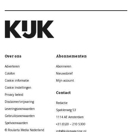
Over ons
Abonnementen
Adverteren
Abonneren
Colofon
Nieuwsbrief
Cookie informatie
Mijn account
Cookie Instellingen
Contact
Privacy beleid
Disclaimer/vrijwaring
Redactie
Leveringsvoorwaarden
Spaklerweg 53
Gebruiksvoorwaarden
1114 AE Amsterdam
Spelvoorwaarden
+31 (0)20 – 210 5300
© Roularta Media Nederland
info@kijkmagazine.nl