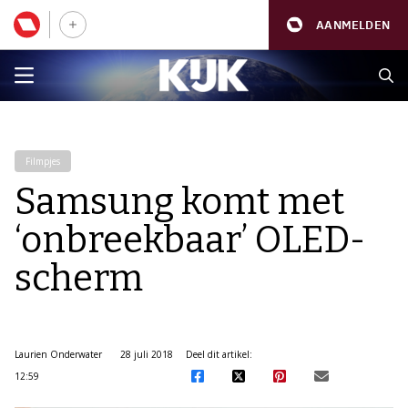
AANMELDEN
Filmpjes
Samsung komt met
‘onbreekbaar’ OLED-
scherm
Laurien Onderwater
28 juli 2018
Deel dit artikel:
12:59