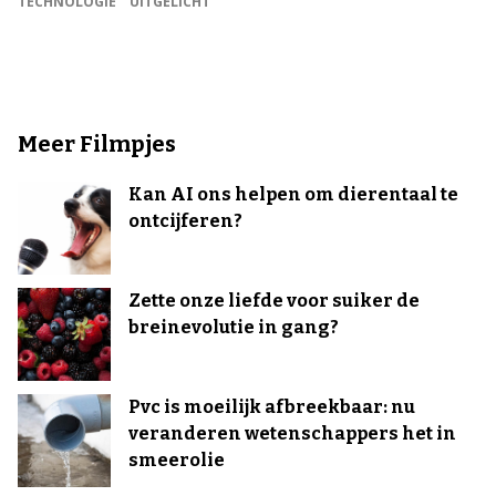
TECHNOLOGIE
UITGELICHT
Meer Filmpjes
Kan AI ons helpen om dierentaal te
ontcijferen?
Zette onze liefde voor suiker de
breinevolutie in gang?
Pvc is moeilijk afbreekbaar: nu
veranderen wetenschappers het in
smeerolie