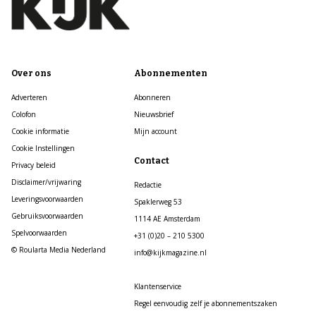
Over ons
Abonnementen
Adverteren
Abonneren
Colofon
Nieuwsbrief
Cookie informatie
Mijn account
Cookie Instellingen
Contact
Privacy beleid
Disclaimer/vrijwaring
Redactie
Leveringsvoorwaarden
Spaklerweg 53
Gebruiksvoorwaarden
1114 AE Amsterdam
Spelvoorwaarden
+31 (0)20 – 210 5300
© Roularta Media Nederland
info@kijkmagazine.nl
Klantenservice
Regel eenvoudig zelf je abonnementszaken