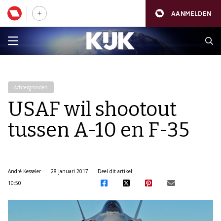
AANMELDEN
Achtergronden
USAF wil shootout
tussen A-10 en F-35
André Kesseler
28 januari 2017
Deel dit artikel:
10:50