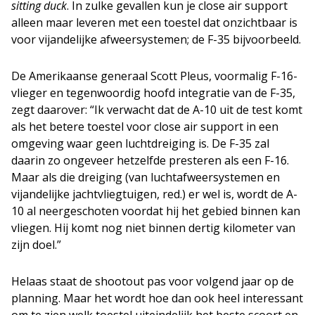
sitting duck
. In zulke gevallen kun je close air support
alleen maar leveren met een toestel dat onzichtbaar is
voor vijandelijke afweersystemen; de F-35 bijvoorbeeld.
De Amerikaanse generaal Scott Pleus, voormalig F-16-
vlieger en tegenwoordig hoofd integratie van de F-35,
zegt daarover: “Ik verwacht dat de A-10 uit de test komt
als het betere toestel voor close air support in een
omgeving waar geen luchtdreiging is. De F-35 zal
daarin zo ongeveer hetzelfde presteren als een F-16.
Maar als die dreiging (van luchtafweersystemen en
vijandelijke jachtvliegtuigen, red.) er wel is, wordt de A-
10 al neergeschoten voordat hij het gebied binnen kan
vliegen. Hij komt nog niet binnen dertig kilometer van
zijn doel.”
Helaas staat de shootout pas voor volgend jaar op de
planning. Maar het wordt hoe dan ook heel interessant
om te zien welk toestel uiteindelijk het beste scoort en