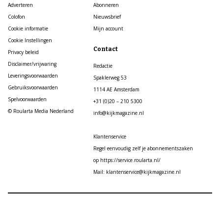
Adverteren
Abonneren
Colofon
Nieuwsbrief
Cookie informatie
Mijn account
Cookie Instellingen
Contact
Privacy beleid
Disclaimer/vrijwaring
Redactie
Leveringsvoorwaarden
Spaklerweg 53
Gebruiksvoorwaarden
1114 AE Amsterdam
Spelvoorwaarden
+31 (0)20 – 210 5300
© Roularta Media Nederland
info@kijkmagazine.nl
Klantenservice
Regel eenvoudig zelf je abonnementszaken
op https://service.roularta.nl/
Mail: klantenservice@kijkmagazine.nl