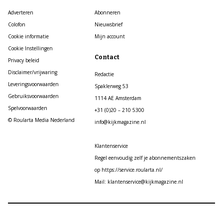
Adverteren
Abonneren
Colofon
Nieuwsbrief
Cookie informatie
Mijn account
Cookie Instellingen
Contact
Privacy beleid
Disclaimer/vrijwaring
Redactie
Leveringsvoorwaarden
Spaklerweg 53
Gebruiksvoorwaarden
1114 AE Amsterdam
Spelvoorwaarden
+31 (0)20 – 210 5300
© Roularta Media Nederland
info@kijkmagazine.nl
Klantenservice
Regel eenvoudig zelf je abonnementszaken
op https://service.roularta.nl/
Mail: klantenservice@kijkmagazine.nl