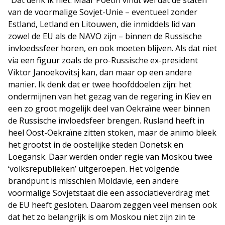
“Dat denk ik niet. Maar Poetin vindt wel dat de staten
van de voormalige Sovjet-Unie – eventueel zonder
Estland, Letland en Litouwen, die inmiddels lid van
zowel de EU als de NAVO zijn – binnen de Russische
invloedssfeer horen, en ook moeten blijven. Als dat niet
via een figuur zoals de pro-Russische ex-president
Viktor Janoekovitsj kan, dan maar op een andere
manier. Ik denk dat er twee hoofddoelen zijn: het
ondermijnen van het gezag van de regering in Kiev en
een zo groot mogelijk deel van Oekraïne weer binnen
de Russische invloedsfeer brengen. Rusland heeft in
heel Oost-Oekraïne zitten stoken, maar de animo bleek
het grootst in de oostelijke steden Donetsk en
Loegansk. Daar werden onder regie van Moskou twee
‘volksrepublieken’ uitgeroepen. Het volgende
brandpunt is misschien Moldavië, een andere
voormalige Sovjetstaat die een associatieverdrag met
de EU heeft gesloten. Daarom zeggen veel mensen ook
dat het zo belangrijk is om Moskou niet zijn zin te