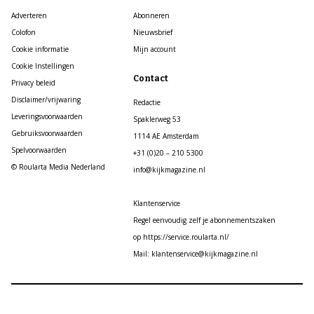
Adverteren
Abonneren
Colofon
Nieuwsbrief
Cookie informatie
Mijn account
Cookie Instellingen
Contact
Privacy beleid
Disclaimer/vrijwaring
Redactie
Leveringsvoorwaarden
Spaklerweg 53
Gebruiksvoorwaarden
1114 AE Amsterdam
Spelvoorwaarden
+31 (0)20 – 210 5300
© Roularta Media Nederland
info@kijkmagazine.nl
Klantenservice
Regel eenvoudig zelf je abonnementszaken
op https://service.roularta.nl/
Mail: klantenservice@kijkmagazine.nl