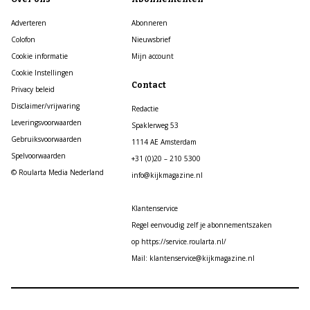
Adverteren
Abonneren
Colofon
Nieuwsbrief
Cookie informatie
Mijn account
Cookie Instellingen
Contact
Privacy beleid
Disclaimer/vrijwaring
Redactie
Leveringsvoorwaarden
Spaklerweg 53
Gebruiksvoorwaarden
1114 AE Amsterdam
Spelvoorwaarden
+31 (0)20 – 210 5300
© Roularta Media Nederland
info@kijkmagazine.nl
Klantenservice
Regel eenvoudig zelf je abonnementszaken
op https://service.roularta.nl/
Mail: klantenservice@kijkmagazine.nl