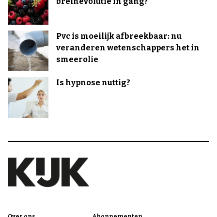
breinevolutie in gang?
Pvc is moeilijk afbreekbaar: nu
veranderen wetenschappers het in
smeerolie
Is hypnose nuttig?
Over ons
Abonnementen