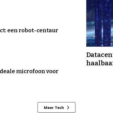
ect: een robot-centaur
Datacent
haalbaar
 ideale microfoon voor
Meer Tech