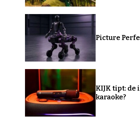
Picture Perf
KIJK tipt: de
karaoke?