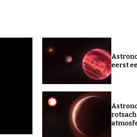
Astrono
eerst e
Astron
rotsach
atmosf