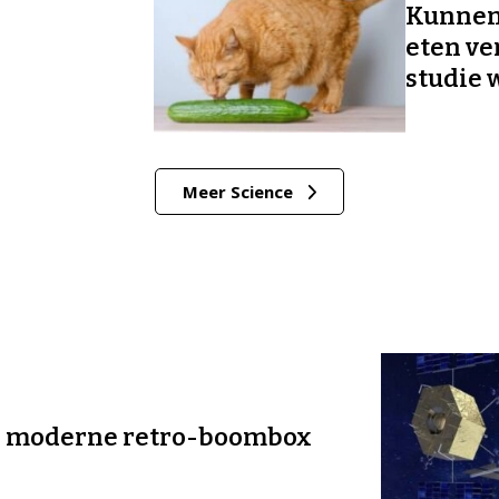
Kunnen 
eten ve
studie 
Meer Science
en moderne retro-boombox