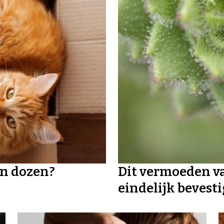
n dozen?
Dit vermoeden va
eindelijk bevest