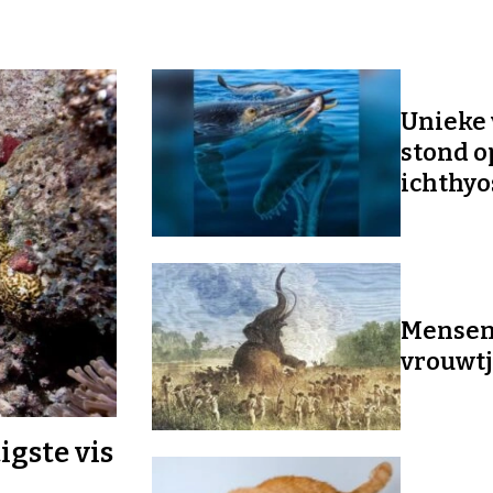
Unieke 
stond 
ichthyo
Mensen 
vrouwt
igste vis