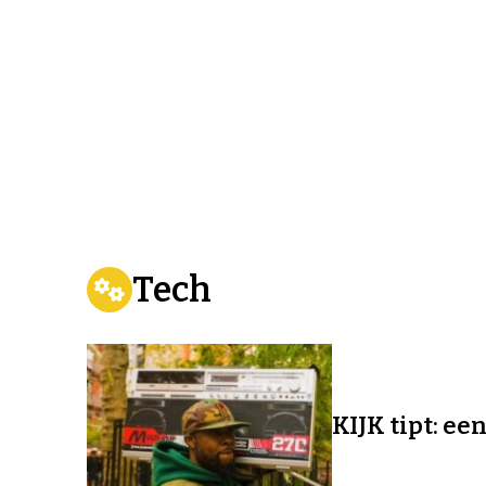
Tech
KIJK tipt: e