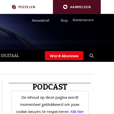
PUZZELEN
AANMELDEN
Klantenservice
Nieuwsbrief
Shop
 DIGITAAL
Word Abonnee
PODCAST
De inhoud op deze pagina wordt
momenteel geblokkeerd om jouw
cookie-keuzes te respecteren.
Klik hier