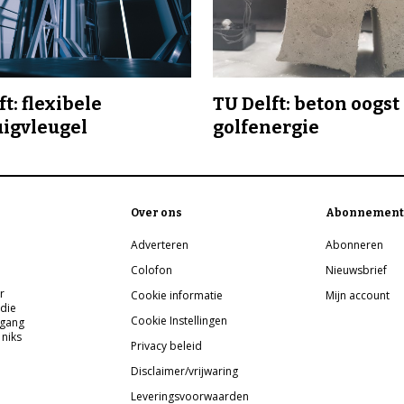
t: flexibele
TU Delft: beton oogst
uigvleugel
golfenergie
Over ons
Abonnement
Adverteren
Abonneren
Colofon
Nieuwsbrief
r
Cookie informatie
Mijn account
 die
Cookie Instellingen
pgang
 niks
Privacy beleid
Disclaimer/vrijwaring
Leveringsvoorwaarden