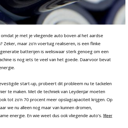
k, omdat je met je vliegende auto boven al het aardse
jn? Zeker, maar zo’n voertuig realiseren, is een flinke
 generatie batterijen is weliswaar sterk genoeg om een
chine is nog iets te veel van het goede. Daarvoor bevat
energie.
evestigde start-up, probeert dit probleem nu te tackelen
anier te maken. Met de techniek van LeydenJar moeten
 ook tot zo’n 70 procent meer opslagcapaciteit krijgen. Op
j waar we nu alleen nog maar van kunnen dromen,
zame energie. En wie weet dus ook vliegende auto’s.
Meer