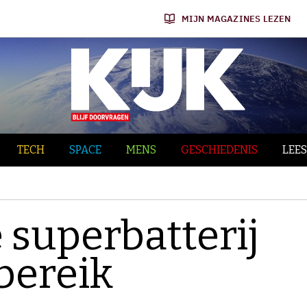
MIJN MAGAZINES LEZEN
TECH
SPACE
MENS
GESCHIEDENIS
LEES
 superbatterij
bereik