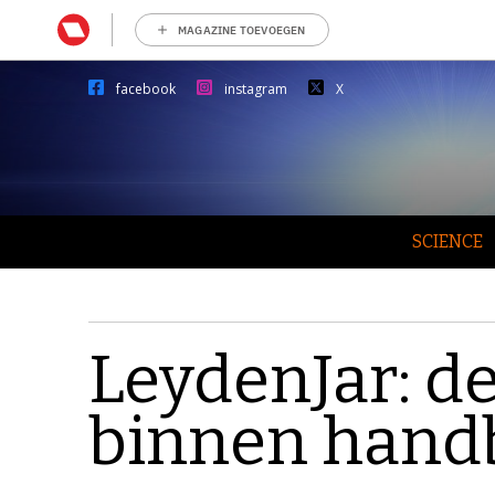
MAGAZINE TOEVOEGEN
facebook
instagram
X
SCIENCE
LeydenJar: de
binnen hand