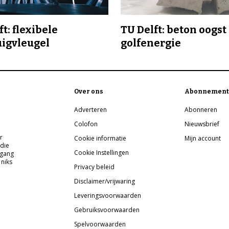
t: flexibele
TU Delft: beton oogst
uigvleugel
golfenergie
Over ons
Abonnement
Adverteren
Abonneren
Colofon
Nieuwsbrief
r
Cookie informatie
Mijn account
 die
Cookie Instellingen
pgang
 niks
Privacy beleid
Disclaimer/vrijwaring
Leveringsvoorwaarden
Gebruiksvoorwaarden
Spelvoorwaarden