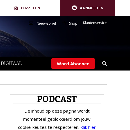
PUZZELEN
AANMELDEN
Klantenservice
Nieuwsbrief
Shop
 DIGITAAL
Word Abonnee
PODCAST
De inhoud op deze pagina wordt
momenteel geblokkeerd om jouw
cookie-keuzes te respecteren.
Klik hier