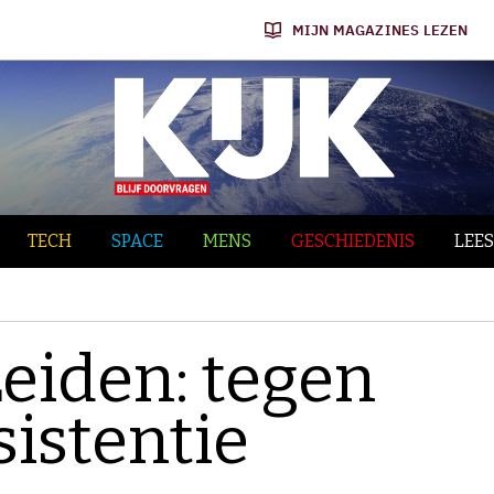
MIJN MAGAZINES LEZEN
TECH
SPACE
MENS
GESCHIEDENIS
LEES
Leiden: tegen
sistentie